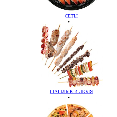
Опишите ваш вопрос
*
Отправить
СЕТЫ
Личный кабинет
Ваш e-mail
Пароль
Забыли?
Регистрация
Авторизоваться
Проверка заказа
Код заказа
Проверить
ШАШЛЫК И ЛЮЛЯ
Заявка принята!
В ближайшее время с вами свяжется наш менеджер!