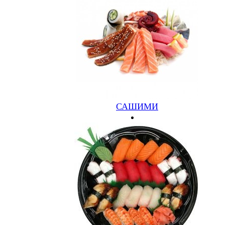
КОНТАКТЫ
По всем вопросам пишите нам на электронный адрес
info@bartori.ru
Звоните по телефонам
8 (48266) 54892,
8 (930) 166-3-222
МЫ В СОЦСЕТЯХ
САШИМИ
Заказать звонок
Имя
Телефон
Отправить
Возникли вопросы?
Имя
*
Телефон
*
E-mail