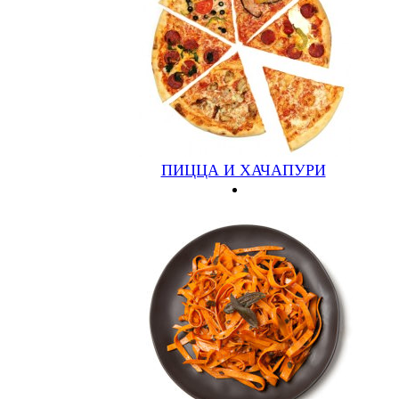
Закрыть
Быстрый заказ товара
Имя
*
Телефон
*
Адрес доставки
Ваш комментарий
Заказать
ПИЦЦА И ХАЧАПУРИ
Новый отзыв
Имя
*
Ваш e-mail
Фото
Оцените товар
Ваш отзыв
САЛАТЫ