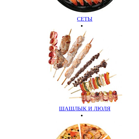
Опишите ваш вопрос
*
Отправить
СЕТЫ
Личный кабинет
Ваш e-mail
Пароль
Забыли?
Регистрация
Авторизоваться
Проверка заказа
Код заказа
Проверить
ШАШЛЫК И ЛЮЛЯ
Заявка принята!
В ближайшее время с вами свяжется наш менеджер!