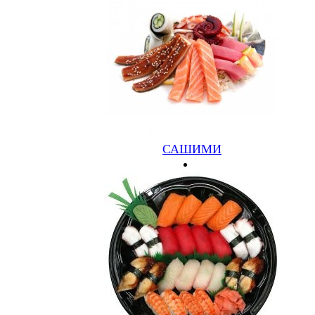
КОНТАКТЫ
По всем вопросам пишите нам на электронный адрес
info@bartori.ru
Звоните по телефонам
8 (48266) 54892,
8 (930) 166-3-222
МЫ В СОЦСЕТЯХ
САШИМИ
Заказать звонок
Имя
Телефон
Отправить
Возникли вопросы?
Имя
*
Телефон
*
E-mail