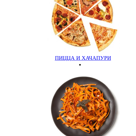
Закрыть
Быстрый заказ товара
Имя
*
Телефон
*
Адрес доставки
Ваш комментарий
Заказать
ПИЦЦА И ХАЧАПУРИ
Новый отзыв
Имя
*
Ваш e-mail
Фото
Оцените товар
Ваш отзыв
САЛАТЫ