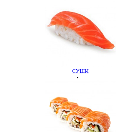
НЬЮ-ЙОРК
КРЕВЕТКА, СЛИВОЧНЫЙ СЫР, АВОКАДО
СУШИ
370.00
Заказать
Информация
О ресторане