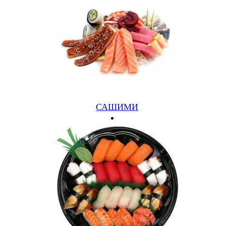
ri.ru
САШИМИ