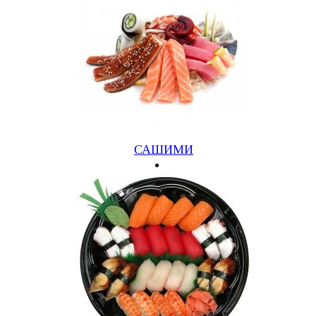
ri.ru
САШИМИ