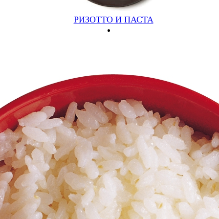
РИЗОТТО И ПАСТА
Шаурма тортилья
(280/60, тортилья, курица, капуста,морковь, огурец
маринованный, томат, лук, соус)
200 руб.
Подробнее
Купить