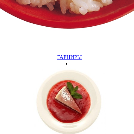
томат, лук, соус)
270 руб.
Подробнее
Купить
ГАРНИРЫ
Шаурма сырная
(420/100,курица, сыр, капуста, огурец маринованный,
морковь, томат, лук, соус)
270 руб.
Подробнее
Купить