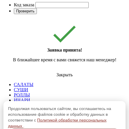
Код заказа
Проверить
Заявка принята!
В ближайшее время с вами свяжется наш менеджер!
Закрыть
САЛАТЫ
СУШИ
РОЛЛЫ
ИНАРИ
САШИМИ
Продолжая пользоваться сайтом, вы соглашаетесь на
СЕТЫ
использование файлов cookie и обработку данных в
ШАШЛЫК И ЛЮЛЯ
соответствии с
Политикой обработки персональных
ПИЦЦА И ХАЧАПУРИ
РИЗОТТО И ПАСТА
данных
.