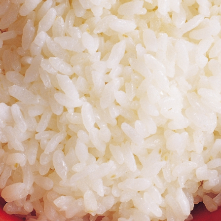
Шаурма мясная
(370/120, тортилья, курица, капуста, морковь, огурец
маринованный, томат, лук, соус)
260 руб.
Подробнее
Купить
Шаурма премиум
(380/120, курица, салат, огурец маринованный, морковь,