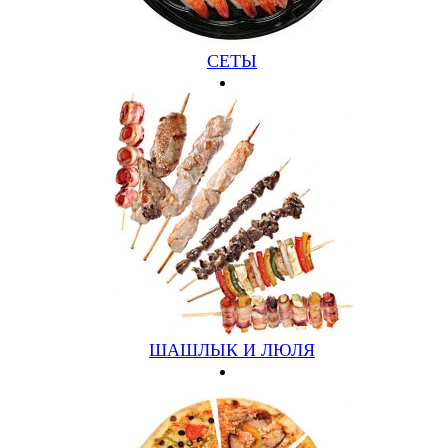
СЕТЫ
Шаурма витаминная
(380/100, курица, капуста, морковь, огурец, томат, лук,
соус)
230 руб.
Подробнее
Купить
ШАШЛЫК И ЛЮЛЯ