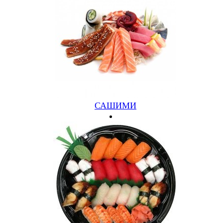
МАЙОНЕЗ, ИКРА ЛЕТУЧЕЙ РЫБЫ
490 руб.
Подробнее
Купить
САШИМИ
Шаурма мини
(300/60, курица, капуста, морковь, огурец, томат, лук,
соус)
180 руб.
Подробнее
Купить