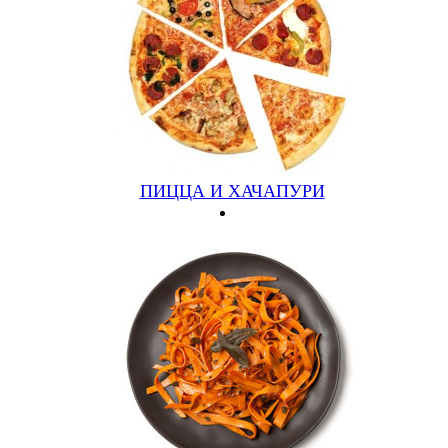
Шаурма острая
(380/100, курица, салат, огурец соленый, халапеньо,
томат, лук, соус)
270 руб.
Подробнее
Купить
ПИЦЦА И ХАЧАПУРИ
Шаурма макси
270 руб.
Подробнее
Купить