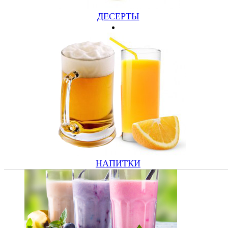
ДЕСЕРТЫ
Шаурма традиционная
(380/100, курица, капуста, морковь, огурец, томат, лук,
соус)
230 руб.
Подробнее
Купить
НАПИТКИ